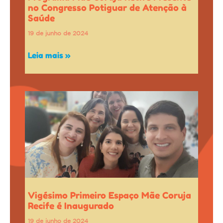
no Congresso Potiguar de Atenção à
Saúde
19 de junho de 2024
Leia mais »
Vigésimo Primeiro Espaço Mãe Coruja
Recife é Inaugurado
19 de junho de 2024